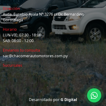
Dirección
Avda. Eusebio Ayala N° 3276 c/ Dr. Bernardino
Gorostiaga
Horario
LUN-VIE: 07:30 - 18:00
SAB: 08:00 - 12:00
Envianos tu consulta
sac@chacomerautomotores.com.py
Sucursales
Desarrollado por
G Digital